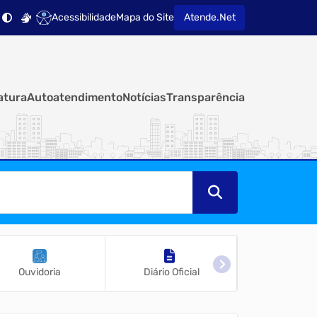
Acessibilidade
Mapa do Site
Atende.Net
atura
Autoatendimento
Notícias
Transparência
Ouvidoria
Diário Oficial
Fatura por 