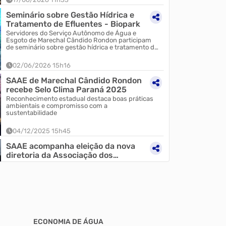
Seminário sobre Gestão Hídrica e
Tratamento de Efluentes - Biopark
Servidores do Serviço Autônomo de Água e
Esgoto de Marechal Cândido Rondon participam
de seminário sobre gestão hídrica e tratamento de
efluentes. Ev...
02/06/2026 15h16
es rondonenses à nova ETA do SAAE
Marechal Cândido
Saneamento Rural
SAAE de Marechal Cândido Rondon
recebe Selo Clima Paraná 2025
ta técnica à ETA para conhecer obras e
Marechal Cândido Rondo
encontros já realizado
Reconhecimento estadual destaca boas práticas
&#8220;Saneamento Rur
ambientais e compromisso com a
estaduais e municipais,
sustentabilidade
04/12/2025 15h45
25/11/2025 09h00
SAAE acompanha eleição da nova
diretoria da Associação dos
Usuários do Sistema d...
SAAE realiza reunião de alinhamento com a
empresa Electric para avançar na gestão e
compra de energia elétrica no mercado livre
27/11/2025 14h35
Formatura do PROÁGUA celebra
novos Guardiões da Água e premia
ECONOMIA DE ÁGUA