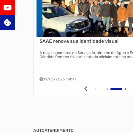
ntos de
SAAE renova sua identidade visual
os maiores
A nova logomarca do Serviço Autônomo de Água e E
eio rural. O evento
Cândido Rondon foi apresentada oficialmente na man
ridades federais,
19/06/2026 14h17
AUTOATENDIMENTO