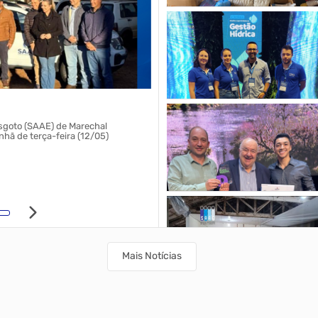
Visita técnica dos vereador
MCR
sgoto (SAAE) de Marechal
Vereadores rondonenses realizam visi
hã de terça-feira (12/05)
investimentos do SAAE MCR
18/06/2026 14h44
Mais Notícias